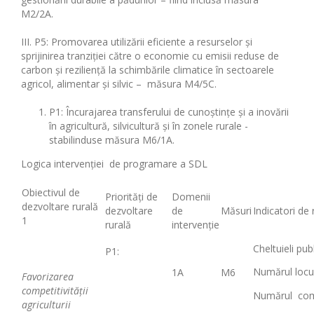
M2/2A.
III. P5: Promovarea utilizării eficiente a resurselor și
sprijinirea tranziției către o economie cu emisii reduse de
carbon și reziliență la schimbările climatice în sectoarele
agricol, alimentar și silvic – măsura M4/5C.
P1: Încurajarea transferului de cunoștințe și a inovării
în agricultură, silvicultură și în zonele rurale -
stabilinduse măsura M6/1A.
Logica intervenției de programare a SDL
Obiectivul de
Priorități de
Domenii
dezvoltare rurală
dezvoltare
de
Măsuri
Indicatori de 
1
rurală
intervenție
Cheltuieli pu
P1:
Numărul locu
1A
M6
Favorizarea
competitivității
Numărul comu
agriculturii