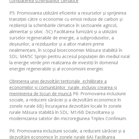
combaterea schimbărilor climatice
P5: Promovarea utilizării eficiente a resurselor și sprijinirea
tranziției către o economie cu emisii reduse de carbon și
reziliență la schimbările climatice în sectoarele agricol,
alimentar și silvic -5C) Facilitarea furnizării și a utilizării
surselor regenerabile de energie, a subproduselor, a
deșeurilor, a reziduurilor și a altor materii prime
nealimentare, în scopul bioeconomiei Măsura stabilită în
SDL: M4/5C Sprijin pentru accesul populației din mediul rural
la energie verde prin realizarea de investiți în domeniul
energiei regenerabile și al economisirii energiei.
Obținerea unei dezvoltări teritoriale echilibrate a
economiilor și comunităților rurale, inclusiv crearea și
menținerea de locuri de muncă
P6: Promovarea incluziunii
sociale, a reducerii sărăciei și a dezvoltării economice în
zonele rurale 6B) Încurajarea dezvoltării locale în zonele
rurale Măsura stabilită în SDL: M1/6B Dezvoltarea și
modernizarea satelor din microregiunea Triplex Confinium.
P6: Promovarea incluziunii sociale, a reducerii sărăciei și a
dezvoltării economice în zonele rurale 6A) Facilitarea