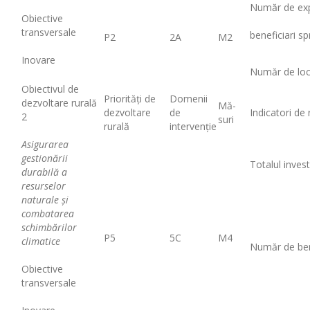
Număr de expl
Obiective
transversale
beneficiari spr
P2
2A
M2
Inovare
Număr de loc
Obiectivul de
Priorități de
Domenii
dezvoltare rurală
Mă-
dezvoltare
de
Indicatori de 
2
suri
rurală
intervenție
Asigurarea
gestionării
Totalul investi
durabilă a
resurselor
naturale şi
combatarea
schimbărilor
P5
5C
M4
climatice
Număr de benef
Obiective
transversale