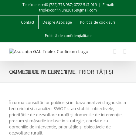
Skip
Telefoane: +40 (722) 778 987; 0722 547 019
|
E-mail:
to
triplexconfinium2016@gmail.com
content
Contact
Despre Asociație
Politica de cookieuri
Politică de confidențialitate
CAPITOLUL IV: OBIECTIVE, PRIORITĂȚI ȘI DOMENI DE INTERVENȚIE
În urma consultărilor publice și în baza analizei diagnostic a
teritoriului și a analizei SWOT s-au stabilit obiectivele,
prioritățile de dezvoltare rurală și domeniile de intervenție,
precum și măsurile incluse în strategie, corelate cu
domeniile de intervenție, prioritățile și obiectivele de
dezvoltare rurală.