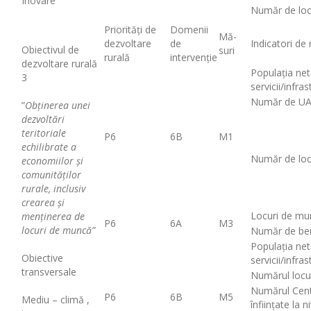
Inovare
Număr de loc
Priorități de
Domenii
Mă-
dezvoltare
de
Indicatori de 
Obiectivul de
suri
rurală
intervenție
dezvoltare rurală
Populația net
3
servicii/infr
Număr de UAT 
”
Obținerea unei
dezvoltări
teritoriale
P6
6B
M1
echilibrate a
Număr de loc
economiilor și
comunităților
rurale, inclusiv
crearea și
Locuri de mu
menținerea de
P6
6A
M3
locuri de muncă”
Număr de benef
Populația net
Obiective
servicii/infra
transversale
Numărul locu
Numărul Centr
P6
6B
M5
Mediu – climă ,
înființate la 