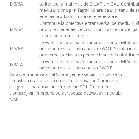
M3/6A
teritoriului a mai mult de 2 UAT din GAL. Contribui
mediu și climă prin faptul că are ca și criteriu de s
energia produsă din surse regenerabile.
Contribuie la obiectivele transversal de mediu și c
M4/5C
producerii energiei verzi sprijinind astfel protecț
schimbărilor climatice.
Inovare -se adresează clar unor unor activități di
M5/6B
nevoilor rezultate din analiza SWOT. Soluția inova
problemei sociale din perspectiva concentrării în po
Inovare -se adresează clar unor unor activități di
M6/1A
nevoilor rezultate din analiza SWOT
Caracterul innovator al Strategiei reiese din includerea în
aceasta a masurilor cu character innovator. Caracterul
integrat – toate masurile încluse în SDL (în domenii
distincte) vin împreună se adresează dezvoltării mediului
rural.