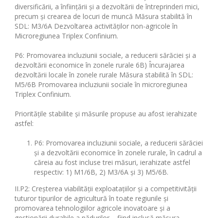
diversificării, a înființării și a dezvoltării de întreprinderi mici,
precum și crearea de locuri de muncă Măsura stabilită în
SDL: M3/6A Dezvoltarea activităților non-agricole în
Microregiunea Triplex Confinium.
P6: Promovarea incluziunii sociale, a reducerii sărăciei și a
dezvoltării economice în zonele rurale 6B) Încurajarea
dezvoltării locale în zonele rurale Măsura stabilită în SDL:
M5/6B Promovarea incluziunii sociale în microregiunea
Triplex Confinium.
Prioritățile stabilite și măsurile propuse au afost ierahizate
astfel:
P6: Promovarea incluziunii sociale, a reducerii sărăciei
și a dezvoltării economice în zonele rurale, în cadrul a
căreia au fost incluse trei măsuri, ierahizate astfel
respectiv: 1) M1/6B, 2) M3/6A și 3) M5/6B.
II.P2: Creșterea viabilității exploatațiilor și a competitivității
tuturor tipurilor de agricultură în toate regiunile și
promovarea tehnologiilor agricole inovatoare și a
gestionării durabile a pădurilor – fiind inclusă măsura