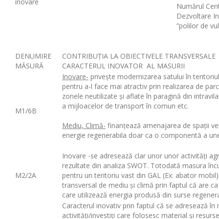
inovare
Numărul Cent
Dezvoltare Int
”polilor de vu
DENUMIRE
CONTRIBUȚIA LA OBIECTIVELE TRANSVERSALE (Me
MĂSURĂ
CARACTERUL INOVATOR AL MASURII
Inovare-
privește modernizarea satului în teritoriul
pentru a-l face mai atractiv prin realizarea de parc
zonele neutilizate și aflate în paragină din intravil
a mijloacelor de transport în comun etc.
M1/6B
Mediu, Climă-
finanțează amenajarea de spații verzi
energie regenerabila doar ca o componentă a unei 
Inovare -se adresează clar unor unor activități ag
rezultate din analiza SWOT. Totodată masura încur
M2/2A
pentru un teritoriu vast din GAL (Ex: abator mobil).
transversal de mediu și climă prin faptul că are ca 
care utilizează energia produsă din surse regenera
Caracterul inovativ prin faptul că se adresează în
activități/investiți care folosesc material și resurs