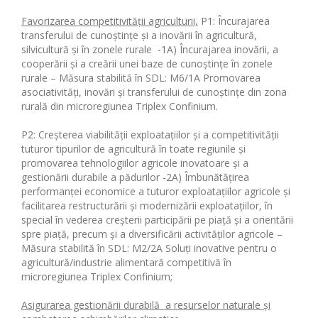
Favorizarea competitivității agriculturii,
P1: Încurajarea
transferului de cunoștințe și a inovării în agricultură,
silvicultură și în zonele rurale -1A) Încurajarea inovării, a
cooperării și a creării unei baze de cunoștințe în zonele
rurale – Măsura stabilită în SDL: M6/1A Promovarea
asociativități, inovări și transferului de cunoștințe din zona
rurală din microregiunea Triplex Confinium.
P2: Creșterea viabilității exploatațiilor și a competitivității
tuturor tipurilor de agricultură în toate regiunile și
promovarea tehnologiilor agricole inovatoare și a
gestionării durabile a pădurilor -2A) Îmbunătățirea
performanței economice a tuturor exploatațiilor agricole și
facilitarea restructurării și modernizării exploatațiilor, în
special în vederea creșterii participării pe piață și a orientării
spre piață, precum și a diversificării activităților agricole –
Măsura stabilită în SDL: M2/2A Soluți inovative pentru o
agricultură/industrie alimentară competitivă în
microregiunea Triplex Confinium;
Asigurarea gestionării durabilă a resurselor naturale și