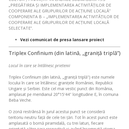
„PREGĂTIREA ȘI IMPLEMENTAREA ACTIVITĂȚILOR DE
COOPERARE ALE GRUPURILOR DE ACȚIUNE LOCALĂ”
COMPONENTA B – „IMPLEMENTAREA ACTIVITĂȚILOR DE
COOPERARE ALE GRUPURILOR DE ACȚIUNE LOCALĂ
SELECTATE”.
Vezi comunicat de presa lansare proiect
Triplex Confinium (din latină, „graniţă triplă”)
Locul în care se întâlnesc prietenii
Triplex Confinium (din latină, „graniţă triplă”) este numele
locului în care se întâlnesc graniţele României, Republicii
Ungare şi Serbiei. Este cel mai vestic punct din România,
amplasat pe meridianul 20°15′44″ longitudine E, în comuna
Beba Veche.
O zonă restrânsă în jurul acestui punct se consideră
teritoriu neutru faţă de cele tei ţări. Tot în acest punct este
amplasată o bornă piramidală, cu trei laturi, fiecare
orientată către ţara respectivă şi având însemnată stema