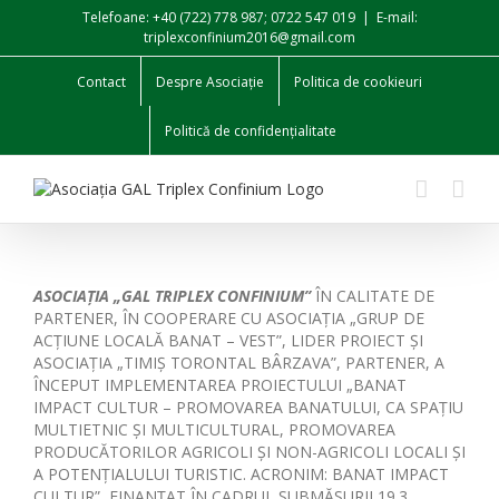
Skip
Telefoane: +40 (722) 778 987; 0722 547 019
|
E-mail:
to
triplexconfinium2016@gmail.com
content
Contact
Despre Asociație
Politica de cookieuri
Politică de confidențialitate
ASOCIAȚIA „GAL TRIPLEX CONFINIUM”
ÎN CALITATE DE
PARTENER, ÎN COOPERARE CU ASOCIAȚIA „GRUP DE
ACȚIUNE LOCALĂ BANAT – VEST”, LIDER PROIECT ȘI
ASOCIAȚIA „TIMIȘ TORONTAL BÂRZAVA”, PARTENER, A
ÎNCEPUT IMPLEMENTAREA PROIECTULUI „BANAT
IMPACT CULTUR – PROMOVAREA BANATULUI, CA SPAȚIU
MULTIETNIC ȘI MULTICULTURAL, PROMOVAREA
PRODUCĂTORILOR AGRICOLI ȘI NON-AGRICOLI LOCALI ȘI
A POTENȚIALULUI TURISTIC. ACRONIM: BANAT IMPACT
CULTUR”, FINANȚAT ÎN CADRUL SUBMĂSURII 19.3