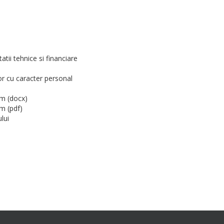
tii tehnice si financiare
or cu caracter personal
um (docx)
m (pdf)
lui