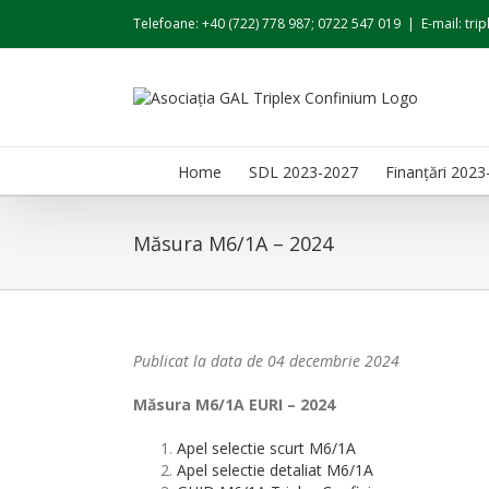
Skip
Telefoane: +40 (722) 778 987; 0722 547 019
|
E-mail: tr
to
content
Home
SDL 2023-2027
Finanțări 2023
Măsura M6/1A – 2024
Publicat la data de 04 decembrie 2024
Măsura M6/1A EURI – 2024
Apel selectie scurt M6/1A
Apel selectie detaliat M6/1A