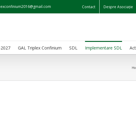
iplexconfinium2016@gmail.com
Contact
Despre Asociație
-2027
GAL Triplex Confinium
SDL
Implementare SDL
Act
Ho