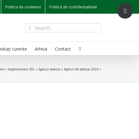
Toggle
Politica de cookieuri
Politică de confidențialitate
Sliding
Bar
Area
Search
for:
ivitați curente
Arhiva
Contact
me
»
Implementare SDL
»
Apeluri selecție
»
Apeluri de selecție 2024
»