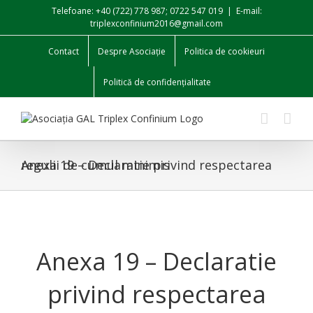
Skip
Telefoane: +40 (722) 778 987; 0722 547 019
|
E-mail:
to
triplexconfinium2016@gmail.com
content
Contact
Despre Asociație
Politica de cookieuri
Politică de confidențialitate
Anexa 19 – Declaratie privind respectarea regulii de cumul minimis
Anexa 19 – Declaratie
privind respectarea