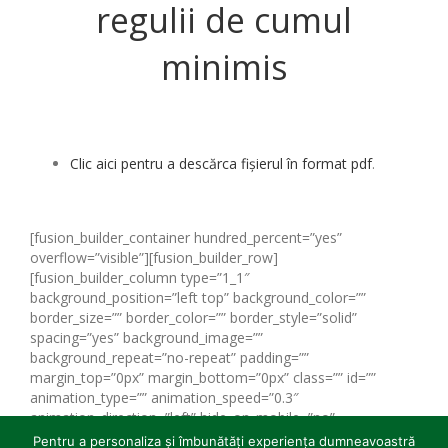
regulii de cumul
minimis
Clic aici pentru a descărca fișierul în format pdf
.
[fusion_builder_container hundred_percent=”yes”
overflow=”visible”][fusion_builder_row]
[fusion_builder_column type=”1_1″
background_position=”left top” background_color=””
border_size=”” border_color=”” border_style=”solid”
spacing=”yes” background_image=””
background_repeat=”no-repeat” padding=””
margin_top=”0px” margin_bottom=”0px” class=”” id=””
animation_type=”” animation_speed=”0.3″
animation_direction=”left” hide_on_mobile=”no”
center_content=”no” min_height=”none”]
Anexa-19-
Pentru a personaliza și îmbunătăți experiența dumneavoastră