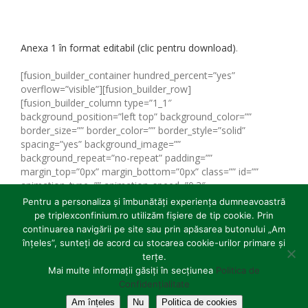
Anexa 1 în format editabil (clic pentru download)
.
[fusion_builder_container hundred_percent=”yes”
overflow=”visible”][fusion_builder_row]
[fusion_builder_column type=”1_1″
background_position=”left top” background_color=””
border_size=”” border_color=”” border_style=”solid”
spacing=”yes” background_image=””
background_repeat=”no-repeat” padding=””
margin_top=”0px” margin_bottom=”0px” class=”” id=””
animation_type=”” animation_speed=”0.3″
animation_direction=”left” hide_on_mobile=”no”
Pentru a personaliza și îmbunătăți experiența dumneavoastră
center_content=”no” min_height=”none”]
Anexa 1-Cerere de
pe triplexconfinium.ro utilizăm fișiere de tip cookie. Prin
finantare M1-6B
[/fusion_builder_column]
continuarea navigării pe site sau prin apăsarea butonului „Am
[/fusion_builder_row][/fusion_builder_container]
înțeles”, sunteți de acord cu stocarea cookie-urilor primare și
terțe.
Copyright 2012-2019
Mai multe informații găsiți în secțiunea
Asociația GAL Triplex Confinium
Politica de
| All Rights
Reserved | Powered by
3Waves Net SRL
Confidențialitate
Am înțeles
Nu
Politica de cookies