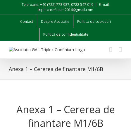
Skip
Telefoane: +40 (722) 778 987; 0722 547 019
|
E-mail:
to
triplexconfinium2016@gmail.com
content
Contact
Despre Asociație
Politica de cookieuri
Politică de confidențialitate
Anexa 1 – Cererea de finantare M1/6B
Anexa 1 – Cererea de
finantare M1/6B